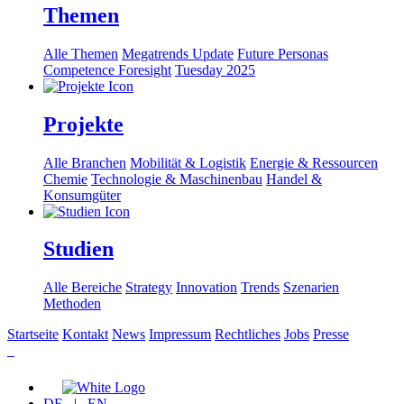
Themen
Alle Themen
Megatrends Update
Future Personas
Competence Foresight
Tuesday 2025
Projekte
Alle Branchen
Mobilität & Logistik
Energie & Ressourcen
Chemie
Technologie & Maschinenbau
Handel &
Konsumgüter
Studien
Alle Bereiche
Strategy
Innovation
Trends
Szenarien
Methoden
Startseite
Kontakt
News
Impressum
Rechtliches
Jobs
Presse
DE
|
EN